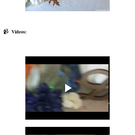
📹
Vídeos: