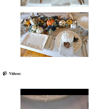
📹
Vídeos: