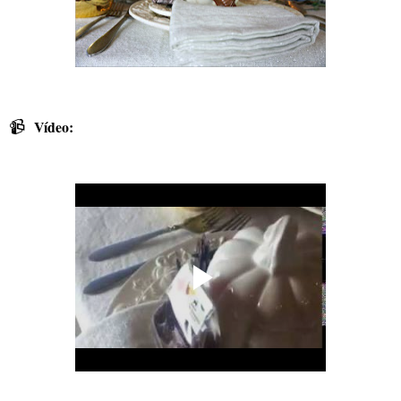
📹
Vídeo: