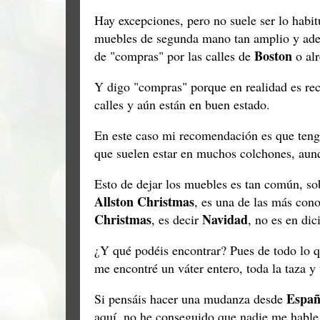
Hay excepciones, pero no suele ser lo habi
muebles de segunda mano tan amplio y ademá
Boston
de "compras" por las calles de
o al
Y digo "compras" porque en realidad es rec
calles y aún están en buen estado.
En este caso mi recomendación es que teng
que suelen estar en muchos colchones, aunq
Esto de dejar los muebles es tan común, so
Allston Christmas
, es una de las más con
Christmas
Navidad
, es decir
, no es en di
¿Y qué podéis encontrar? Pues de todo lo q
me encontré un váter entero, toda la taza y 
Espa
Si pensáis hacer una mudanza desde
aquí, no he conseguido que nadie me hable