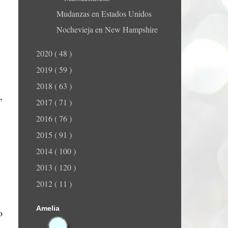
Mudanzas en Estados Unidos
Nochevieja en New Hampshire
2020
( 48 )
s
2019
( 59 )
2018
( 63 )
,
2017
( 71 )
2016
( 76 )
2015
( 91 )
2014
( 100 )
2013
( 120 )
2012
( 11 )
Amelia
o