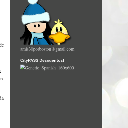
de
amis30porboston@gmail.com
CityPASS Descuentos!
s
on
da