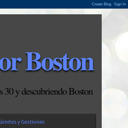
or Boston
s 30 y descubriendo Boston
ámites y Gestiones