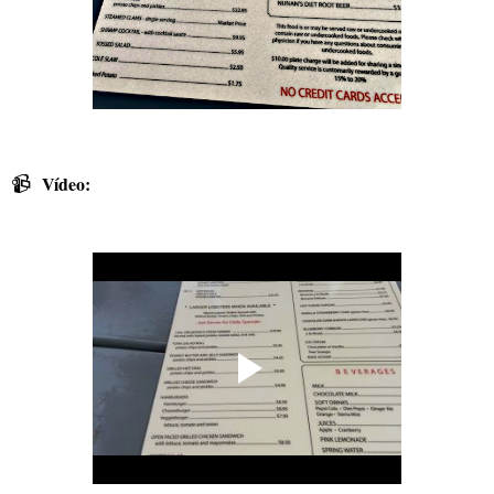
📹
Vídeo: