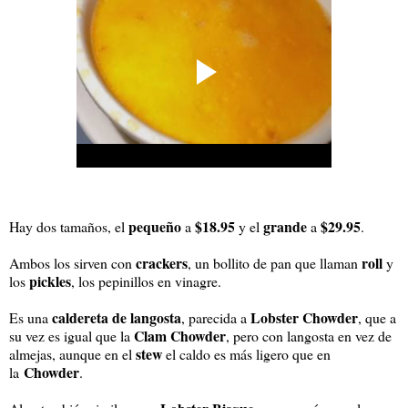
pequeño
$18.95
grande
$29.95
Hay dos tamaños, el
a
y el
a
.
crackers
roll
Ambos los sirven con
, un bollito de pan que llaman
y
pickles
los
, los pepinillos en vinagre.
caldereta de langosta
Lobster Chowder
Es una
, parecida a
, que a
Clam Chowder
su vez es igual que la
, pero con langosta en vez de
stew
almejas, aunque en el
el caldo es más ligero que en
Chowder
la
.