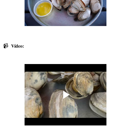
📹
Vídeo: