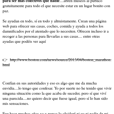
para ser más colectivos que nadie
....abren museos al público
gratuitamente para todo el que necesite estar en un lugar bonito con
paz.
Se ayudan en todo, sí en todo y altruistamente. Crean una página
web para ofrecer sus casas, coches, comida y ayuda a todos los
damnificados por el atentado que lo necesiten. Ofrecen incluso ir a
recoger a las personas para llevarlas a sus casas.... entre otras
ayudas que podéis ver aquí
👉
http://www.boston.com/news/source/2013/04/boston_marathon.
html
Confían en sus autoridades y eso es algo que me da mucha
envidia....lo tengo que confesar. Yo por suerte no he tenido que vivir
ninguna situación como la que acaba de suceder, pero sí que viví
una parecida....no quiero decir que fuese igual, pero sí lo han sido
mis sensaciones.
Fue hace muchos años ya y nunca lo olvidaré ni yo ni nadie de mi