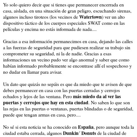
Yo solo quiero decir que si tienes que permanecer encerrada en
casa, aislada, en una situación de gran peligro, escuchando sirenas,
Watertown
algunos incluso tiroteos (los vecinos de
) ver un alto
dispositivo táctico de los cuerpos especiales SWAT como en las
películas y encima no estás informada de nada....
Gracias a esa información permanecimos en casa, dejando las calles
a las fuerzas de seguridad para que pudiesen realizar su trabajo sin
comprometer su seguridad, ni la de nadie. Gracias a esas
informaciones un vecino pudo ver algo anormal y saber que como
habían informado probablemente se encontrase allí el sospechoso y
no dudar en llamar para avisar.
Un dato que quizás no sepáis es que da miedo que te avisen de que
debes permanecer en casa con las puertas cerradas y cerrojos
más miedo da al ver las
echados y lejos de las ventana. Pero
puertas y cerrojos que hay en esta ciudad
. No saben lo que son
las rejas en las puertas o ventanas, puertas blindadas o de seguridad,
puede que tengan armas en casa, pero....
España
No sé si esta noticia se ha conocido en
, pero aunque toda la
Dunkin´ Donuts
ciudad estaba cerrada, algunos
de la ciudad de