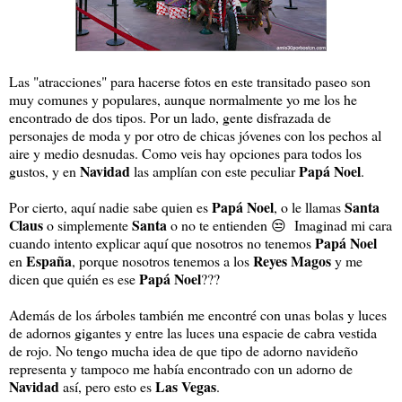
Las "atracciones" para hacerse fotos en este transitado paseo son
muy comunes y populares, aunque normalmente yo me los he
encontrado de dos tipos. Por un lado, gente disfrazada de
personajes de moda y por otro de chicas jóvenes con los pechos al
aire y medio desnudas. Como veis hay opciones para todos los
Navidad
Papá Noel
gustos, y en
las amplían con este peculiar
.
Papá Noel
Santa
Por cierto, aquí nadie sabe quien es
, o le llamas
Claus
Santa
o simplemente
o no te entienden 😒 Imaginad mi cara
Papá Noel
cuando intento explicar aquí que nosotros no tenemos
España
Reyes Magos
en
, porque nosotros tenemos a los
y me
Papá Noel
dicen que quién es ese
???
Además de los árboles también me encontré con unas bolas y luces
de adornos gigantes y entre las luces una espacie de cabra vestida
de rojo. No tengo mucha idea de que tipo de adorno navideño
representa y tampoco me había encontrado con un adorno de
Navidad
Las Vegas
así, pero esto es
.