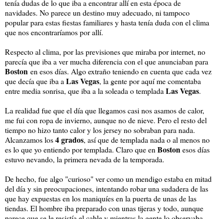
tenía dudas de lo que iba a encontrar allí en esta época de
navidades. No parece un destino muy adecuado, ni tampoco
popular para estas fiestas familiares y hasta tenía duda con el clima
que nos encontraríamos por allí.
Respecto al clima, por las previsiones que miraba por internet, no
parecía que iba a ver mucha diferencia con el que anunciaban para
Boston
en esos días. Algo extraño teniendo en cuenta que cada vez
Las Vegas
que decía que iba a
, la gente por aquí me comentaba
Las Vegas
entre media sonrisa, que iba a la soleada o templada
.
La realidad fue que el día que llegamos casi nos asamos de calor,
me fui con ropa de invierno, aunque no de nieve. Pero el resto del
tiempo no hizo tanto calor y los jersey no sobraban para nada.
4 grados
Alcanzamos los
, así que de templada nada o al menos no
Boston
es lo que yo entiendo por templada. Claro que en
esos días
estuvo nevando, la primera nevada de la temporada.
De hecho, fue algo "curioso" ver como un mendigo estaba en mitad
del día y sin preocupaciones, intentando robar una sudadera de las
que hay expuestas en los maniquíes en la puerta de unas de las
tiendas. El hombre iba preparado con unas tijeras y todo, aunque
parece que se le resistía el cable y mientras la gente lo observaba,