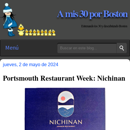
A mis 30 por Boston
Estrenando los 30 y descubriendo Boston
Menú
jueves, 2 de mayo de 2024
Portsmouth Restaurant Week: Nichinan