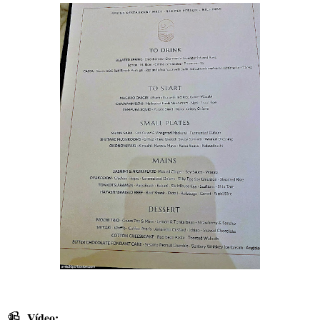
📹
Vídeo: