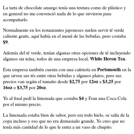
La tarta de chocolate amargo tenía una textura como de plástico y
en general no me convenció nada de lo que sirvieron para
acompañarlo.
Normalmente en los restaurantes japoneses suelen servir té verde
caliente gratis, aquí había en el menú de las bebidas, pero costaba
$9
.
Además del té verde, tenían algunas otras opciones de té incluyendo
White Heron Tea
algunos sin teína, todos de una empresa local,
.
Portsmouth
Esta empresa también cuenta con una cafetería en
en la
que sirven sus tés entre otras bebidas y algunos platos, pero sus
$2,75
12oz
$3,25
precios van según el tamaño desde
por
a
por
16oz
$3,75
20oz
o
por
.
$4
Yo al final pedí la limonada que costaba
y Fran una Coca Cola
por el mismo precio.
La limonada estaba bien de sabor, pero era todo hielo, se salía de la
copa incluso y eso que no era demasiado grande. Yo creo que no
tenía más cantidad de lo que le entra a un vaso de chupito.