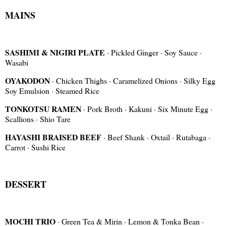
MAINS
SASHIMI & NIGIRI PLATE
· Pickled Ginger · Soy Sauce ·
Wasabi
OYAKODON
· Chicken Thighs · Caramelized Onions · Silky Egg
Soy Emulsion · Steamed Rice
TONKOTSU RAMEN
· Pork Broth · Kakuni · Six Minute Egg ·
Scallions · Shio Tare
HAYASHI BRAISED BEEF
· Beef Shank · Oxtail · Rutabaga ·
Carrot · Sushi Rice
DESSERT
MOCHI TRIO
· Green Tea & Mirin · Lemon & Tonka Bean ·