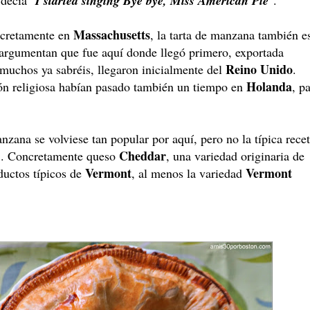
decía "
I started singing Bye bye, Miss American Pie
".
Massachusetts
ncretamente en
, la tarta de manzana también e
 argumentan que fue aquí donde llegó primero, exportada
Reino Unido
muchos ya sabréis, llegaron inicialmente del
.
Holanda
ón religiosa habían pasado también un tiempo en
, pa
nzana se volviese tan popular por aquí, pero no la típica rece
Cheddar
o!. Concretamente queso
, una variedad originaria de
Vermont
Vermont
ductos típicos de
, al menos la variedad