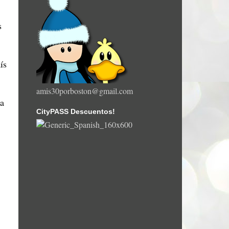
s
ís
amis30porboston@gmail.com
ta
CityPASS Descuentos!