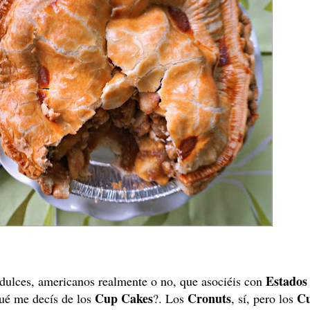
Estados
 dulces, americanos realmente o no, que asociéis con
Cup Cakes
Cronuts
C
ué me decís de los
?. Los
, sí, pero los