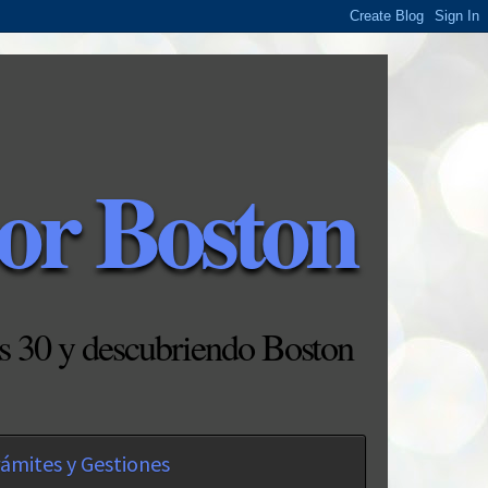
or Boston
s 30 y descubriendo Boston
ámites y Gestiones